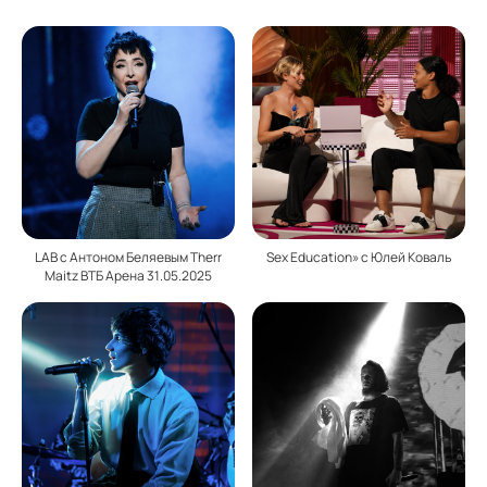
LAB с Антоном Беляевым Therr
Sех Education» с Юлей Коваль
Maitz ВТБ Арена 31.05.2025